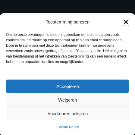
Toestemming beheren
“The level of detail and creativity this agency brings to the
table is phenomenal. They truly understood our brand and
Om de beste ervaringen te bieden, gebruiken wij technologieën zoals
executed a website that reflects our mission perfectly.
cookies om informatie op een apparaat op te slaan en/of te raadplegen.
Door in te stemmen met deze technologieën kunnen wij gegevens
Exceptional work!”
verwerken zoals browsegedrag of unieke ID's op deze site. Het niet geven
van toestemming of het intrekken van toestemming kan een nadelig effect
hebben op bepaalde functies en mogelijkheden.
JANET MORRIS
Accepteren
Weigeren
Concretor BV | Copyright 2025 |
Privacyverklaring
Voorkeuren bekijken
Over Concretor
Vacatures
Onze diensten
Cookie Policy
Referenties
Contact