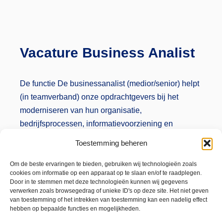
Vacature Business Analist
De functie De businessanalist (medior/senior) helpt
(in teamverband) onze opdrachtgevers bij het
moderniseren van hun organisatie,
bedrijfsprocessen, informatievoorziening en
ondersteunende ICT. Als businessanalist analyseer
Toestemming beheren
en breng je business ontwikkelingen,
bedrijfsprocessen en informatiebehoefte van onze
Om de beste ervaringen te bieden, gebruiken wij technologieën zoals
cookies om informatie op een apparaat op te slaan en/of te raadplegen.
opdrachtgevers in kaart. Je analyseert en…
Door in te stemmen met deze technologieën kunnen wij gegevens
verwerken zoals browsegedrag of unieke ID's op deze site. Het niet geven
van toestemming of het intrekken van toestemming kan een nadelig effect
hebben op bepaalde functies en mogelijkheden.